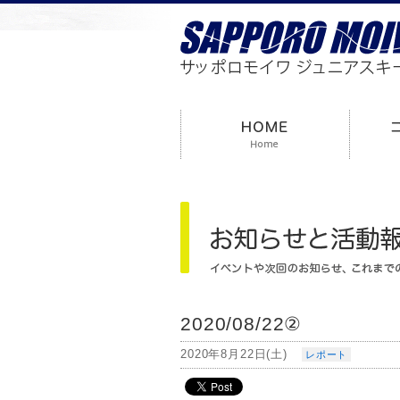
2020/08/22②
2020年8月22日(土)
レポート