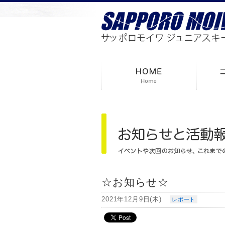
☆お知らせ☆
2021年12月9日(木)
レポート