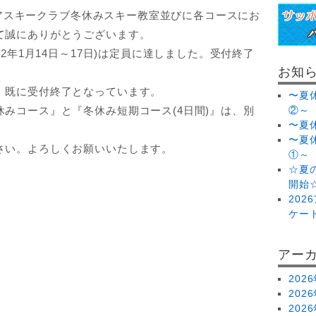
ュニアスキークラブ冬休みスキー教室並びに各コースにお
て誠にありがとうございます。
22年1月14日～17日)は定員に達しました。受付終了
お知
、既に受付終了となっています。
〜夏
みコース』と『冬休み短期コース(4日間)』は、別
②～
〜夏休
〜夏
さい。よろしくお願いいたします。
①～
☆夏
開始
20
ケー
アー
202
202
202