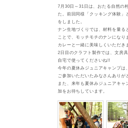
7月30日～31日は、おたる自然
た。前回同様「クッキング体験」
をしました。
ナン生地づくりでは、材料を量る
ことで、モッチモチのナンになりま
カレーと一緒に美味しくいただき
2日目のクラフト製作では、文房
自宅で使ってくださいね!!
今年の夏休みジュニアキャンプは
ご参加いただいたみなさんありが
また、来年も夏休みジュニアキャ
加をお待ちしています。