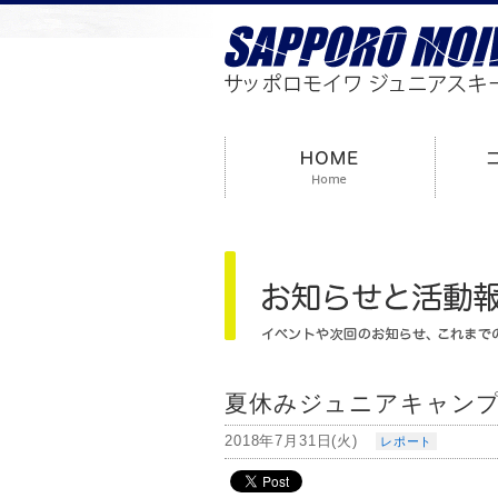
夏休みジュニアキャンプ第
2018年7月31日(火)
レポート