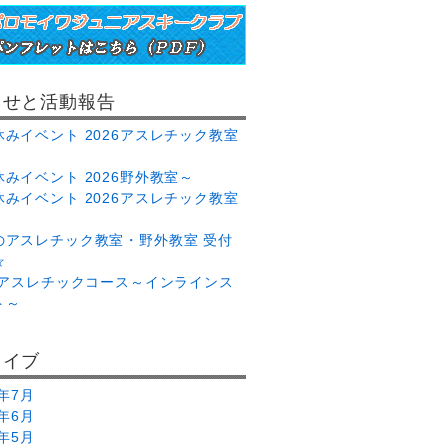
らせと活動報告
休みイベント 2026アスレチック教室
みイベント 2026野外教室～
休みイベント 2026アスレチック教室
のアスレチック教室・野外教室 受付
☆
26アスレチックコース～インラインス
ト～
カイブ
6年7月
6年6月
6年5月