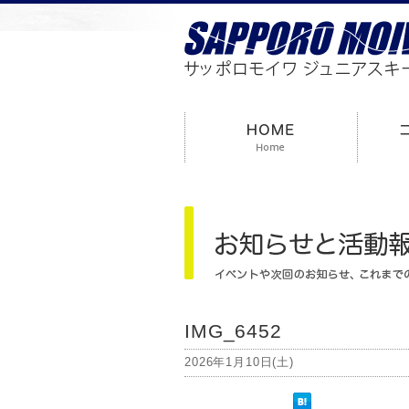
IMG_6452
2026年1月10日(土)