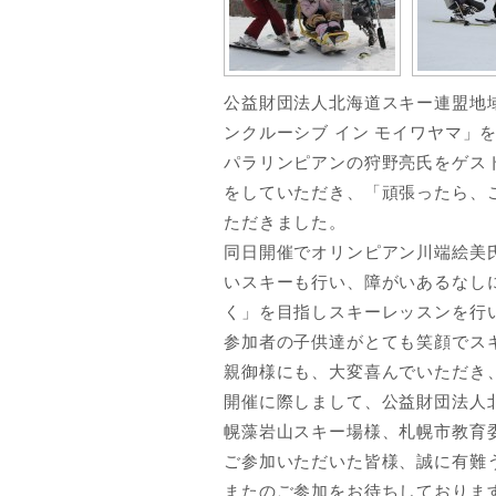
公益財団法人北海道スキー連盟地域連携普
ンクルーシブ イン モイワヤマ」
パラリンピアンの狩野亮氏をゲス
をしていただき、「頑張ったら、
ただきました。
同日開催でオリンピアン川端絵美
いスキーも行い、障がいあるなし
く」を目指しスキーレッスンを行
参加者の子供達がとても笑顔でス
親御様にも、大変喜んでいただき
開催に際しまして、公益財団法人
幌藻岩山スキー場様、札幌市教育
ご参加いただいた皆様、誠に有難
またのご参加をお待ちしておりま