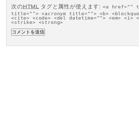
次の
HTML
タグと属性が使えます:
<a href="" 
title=""> <acronym title=""> <b> <blockqu
<cite> <code> <del datetime=""> <em> <i> 
<strike> <strong>