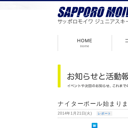
ナイターポール始まりま
2014年1月21日(火)
レポート