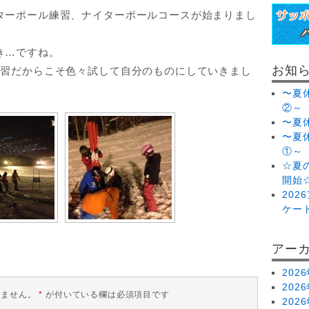
ターポール練習、ナイターポールコースが始まりまし
き…ですね。
お知
練習だからこそ色々試して自分のものにしていきまし
〜夏
②～
〜夏休
〜夏
①～
☆夏
開始
20
ケー
アー
202
202
りません。
*
が付いている欄は必須項目です
202