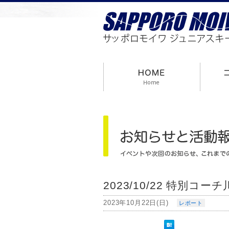
2023/10/22 特別コ
2023年10月22日(日)
レポート