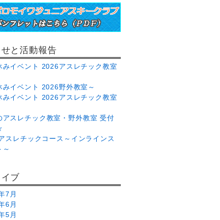
らせと活動報告
休みイベント 2026アスレチック教室
みイベント 2026野外教室～
休みイベント 2026アスレチック教室
のアスレチック教室・野外教室 受付
☆
26アスレチックコース～インラインス
ト～
カイブ
6年7月
6年6月
6年5月