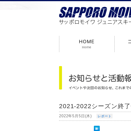
2021-2022シーズン終
2022年5月5日(木)
レポート