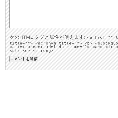
次の
HTML
タグと属性が使えます:
<a href="" 
title=""> <acronym title=""> <b> <blockqu
<cite> <code> <del datetime=""> <em> <i> 
<strike> <strong>