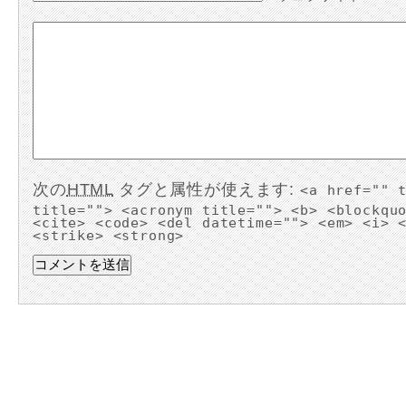
次の
HTML
タグと属性が使えます:
<a href="" 
title=""> <acronym title=""> <b> <blockqu
<cite> <code> <del datetime=""> <em> <i> 
<strike> <strong>