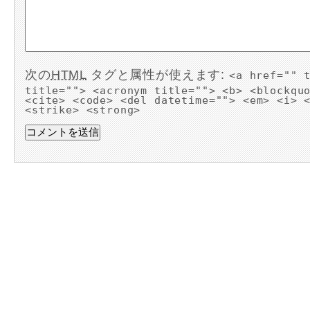
次の
HTML
タグと属性が使えます:
<a href="" 
title=""> <acronym title=""> <b> <blockqu
<cite> <code> <del datetime=""> <em> <i> 
<strike> <strong>