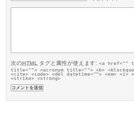
次の
HTML
タグと属性が使えます:
<a href="" 
title=""> <acronym title=""> <b> <blockqu
<cite> <code> <del datetime=""> <em> <i> 
<strike> <strong>