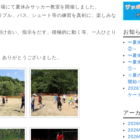
ー場にて夏休みサッカー教室を開催しました。
リブル、パス、シュート等の練習を真剣に、楽しみな
お知
掛け合い、指示をだす、積極的に動く等、一人ひとり
〜夏
②～
〜夏休
。ありがとうございました。
〜夏
①～
☆夏
開始
20
ケー
アー
202
202
202