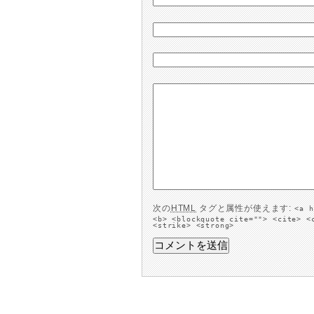
次の
HTML
タグと属性が使えます:
<a h
<b> <blockquote cite=""> <cite> <
<strike> <strong>