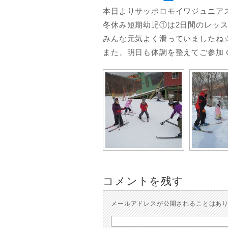
本日よりサッポロモイワジュニア
冬休み短期幼児①は2日間のレッ
みんな元気よく滑っていましたね
また、明日も体調を整えてご参加
コメントを残す
メールアドレスが公開されることはあ