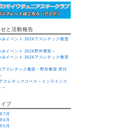
らせと活動報告
休みイベント 2026アスレチック教室
みイベント 2026野外教室～
休みイベント 2026アスレチック教室
のアスレチック教室・野外教室 受付
☆
26アスレチックコース～インラインス
ト～
カイブ
6年7月
6年6月
6年5月