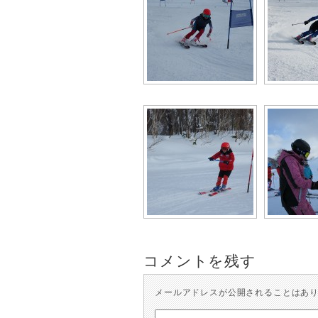
コメントを残す
メールアドレスが公開されることはあ