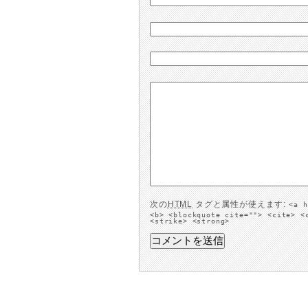
次の
HTML
タグと属性が使えます:
<a h
<b> <blockquote cite=""> <cite> <
<strike> <strong>