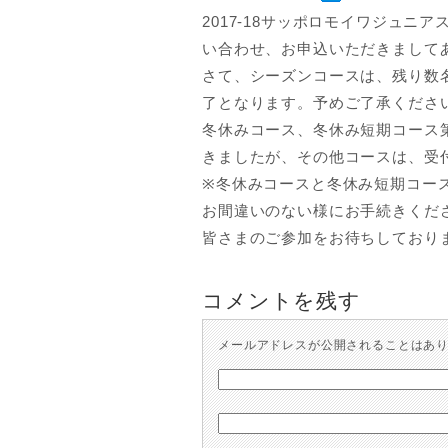
2017-18サッポロモイワジュ
い合わせ、お申込いただきまして
さて、シーズンコースは、残り数
了となります。予めご了承くださ
冬休みコース、冬休み短期コース
きましたが、その他コースは、受
※冬休みコースと冬休み短期コー
お間違いのない様にお手続きくだ
皆さまのご参加をお待ちしておりま
コメントを残す
メールアドレスが公開されることはあ