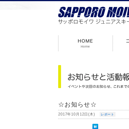
☆お知らせ☆
2017年10月12日(木)
レポート