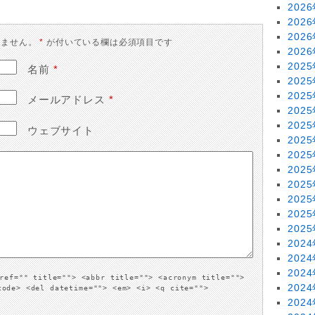
202
202
202
りません。
*
が付いている欄は必須項目です
202
202
名前
*
202
202
メールアドレス
*
202
202
ウェブサイト
202
202
202
202
202
202
202
202
202
202
ref="" title=""> <abbr title=""> <acronym title="">
202
code> <del datetime=""> <em> <i> <q cite="">
202