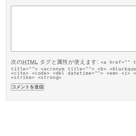
次の
HTML
タグと属性が使えます:
<a href="" 
title=""> <acronym title=""> <b> <blockqu
<cite> <code> <del datetime=""> <em> <i> 
<strike> <strong>