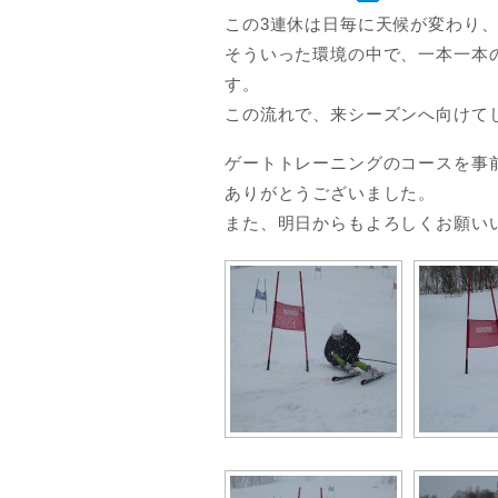
この3連休は日毎に天候が変わり
そういった環境の中で、一本一本
す。
この流れで、来シーズンへ向けてし
ゲートトレーニングのコースを事
ありがとうございました。
また、明日からもよろしくお願い