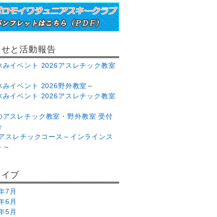
らせと活動報告
休みイベント 2026アスレチック教室
みイベント 2026野外教室～
休みイベント 2026アスレチック教室
のアスレチック教室・野外教室 受付
☆
26アスレチックコース～インラインス
ト～
カイブ
6年7月
6年6月
6年5月