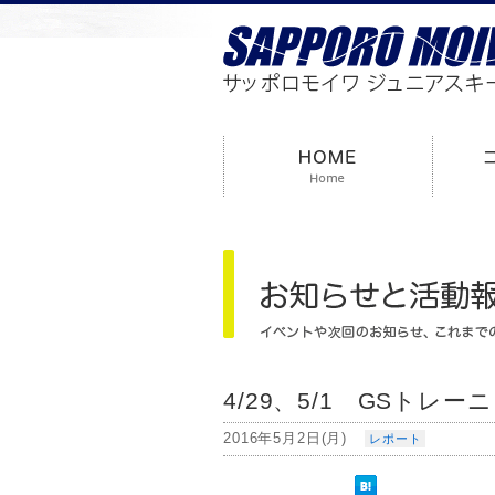
4/29、5/1 GSトレー
2016年5月2日(月)
レポート