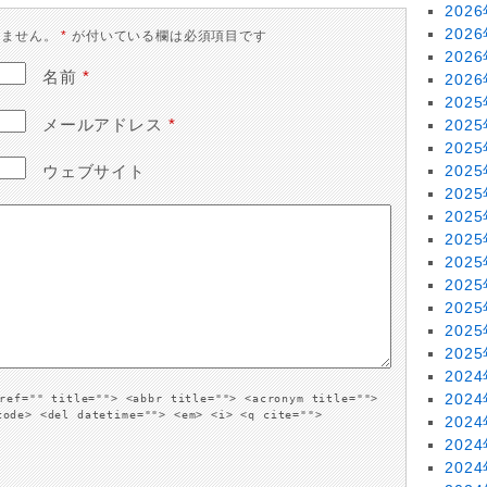
202
202
りません。
*
が付いている欄は必須項目です
202
名前
*
202
202
メールアドレス
*
202
202
202
ウェブサイト
202
202
202
202
202
202
202
202
202
202
ref="" title=""> <abbr title=""> <acronym title="">
code> <del datetime=""> <em> <i> <q cite="">
202
202
202