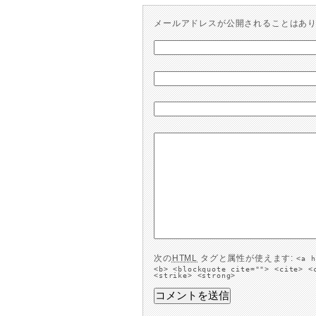
メールアドレスが公開されることはあ
次の
HTML
タグと属性が使えます:
<a h
<b> <blockquote cite=""> <cite> <
<strike> <strong>