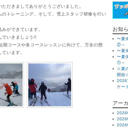
いただきましてありがとうございました。
ムのトレーニング、そして、雪上スタッフ研修を行い
お知
込みができています。
でいきましょう!!
〜夏
み短期コースや各コースレッスンに向けて、万全の態
②～
〜夏休
しています。
〜夏
①～
☆夏
開始
20
ケー
アー
202
202
202