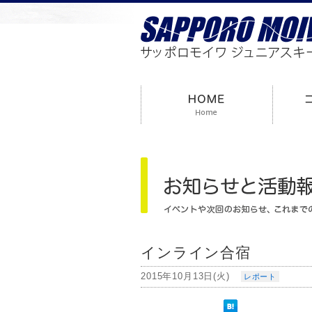
インライン合宿
2015年10月13日(火)
レポート