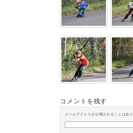
コメントを残す
メールアドレスが公開されることはあ