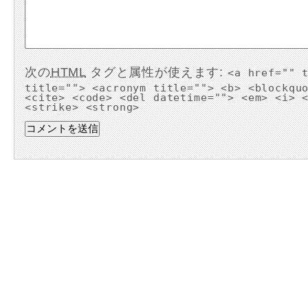
次の
HTML
タグと属性が使えます:
<a href="" 
title=""> <acronym title=""> <b> <blockqu
<cite> <code> <del datetime=""> <em> <i> 
<strike> <strong>