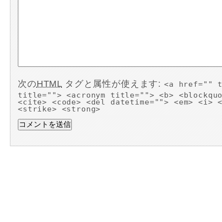
次の
HTML
タグと属性が使えます:
<a href="" 
title=""> <acronym title=""> <b> <blockqu
<cite> <code> <del datetime=""> <em> <i> 
<strike> <strong>