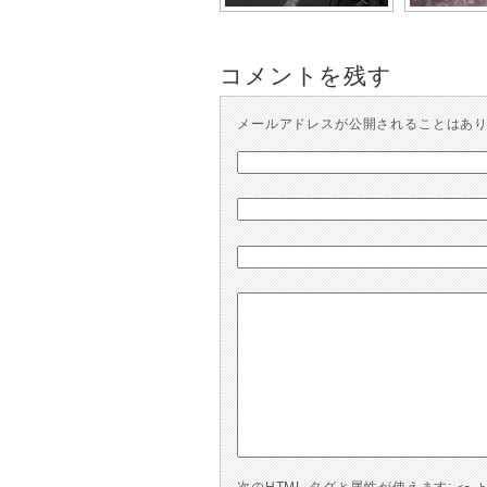
コメントを残す
メールアドレスが公開されることはあ
次の
HTML
タグと属性が使えます: