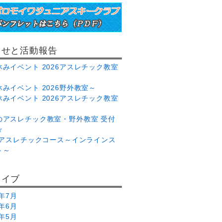
らせと活動報告
休みイベント 2026アスレチック教室
みイベント 2026野外教室～
休みイベント 2026アスレチック教室
のアスレチック教室・野外教室 受付
☆
26アスレチックコース～インラインス
ト～
カイブ
6年7月
6年6月
6年5月