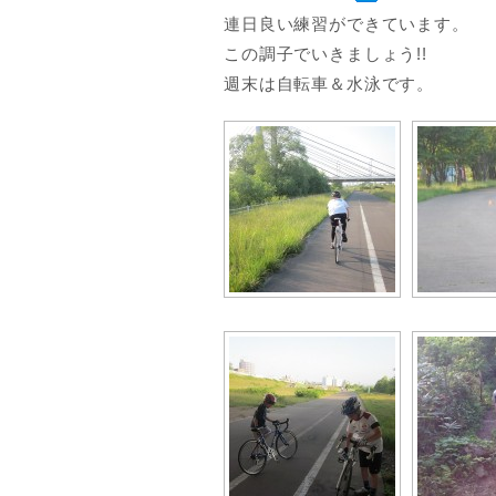
連日良い練習ができています。
この調子でいきましょう!!
週末は自転車＆水泳です。