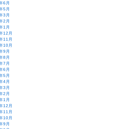
0年6月
0年5月
0年3月
0年2月
0年1月
9年12月
9年11月
9年10月
9年9月
9年8月
9年7月
9年6月
9年5月
9年4月
9年3月
9年2月
9年1月
8年12月
8年11月
8年10月
8年9月