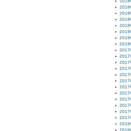
201
201
201
201
201
201
201
201
201
201
201
201
201
201
201
201
201
201
201
201
201
201